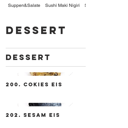
Suppen&Salate
Sushi Maki Nigiri
Sushi Pro
Dessert
Dessert
200. Cokies Eis
202. Sesam Eis