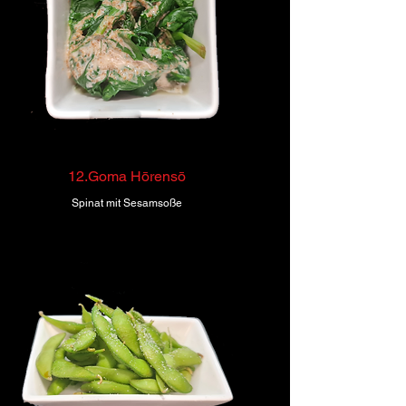
12.Goma Hōrensō