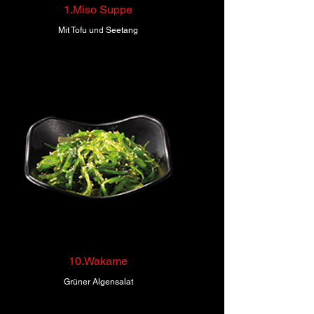
1.Miso Suppe
Mit Tofu und Seetang
10.Wakame
Grüner Algensalat