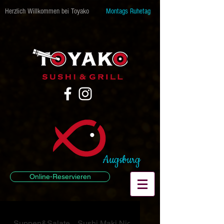
Herzlich Willkommen bei Toyako
Montags Ruhetag
Augsburg
Online-Reservieren
Suppen&Salate
Sushi Maki Nigiri
Sushi Pro