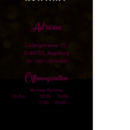
Adresse
Ludwigstrasse 12 ,
D-86152, Augsburg
Tel:
0821-29734566
Öffnungszeiten
Montags Ruhetag
Di-So.
12:
00 - 15:00
17:
30 -
23:
00