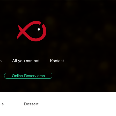
s
All you can eat
Kontakt
Online-Reservieren
is
Dessert