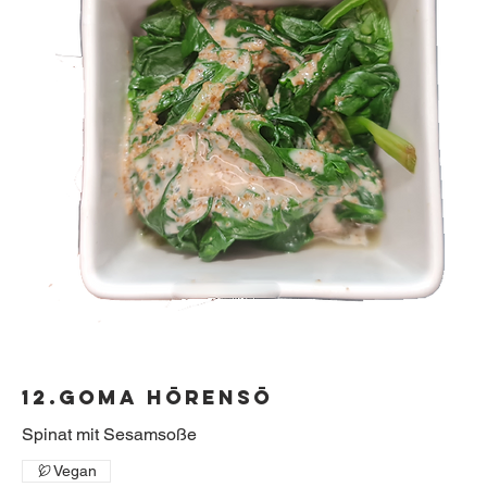
12.Goma Hōrensō
Vegan